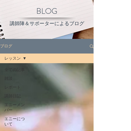
BLOG
講師陣＆サポーターによるブログ
ブログ
レッスン
全ての記事
雑談
レポート
講師日記
エニーメン
バー
エニーにつ
いて