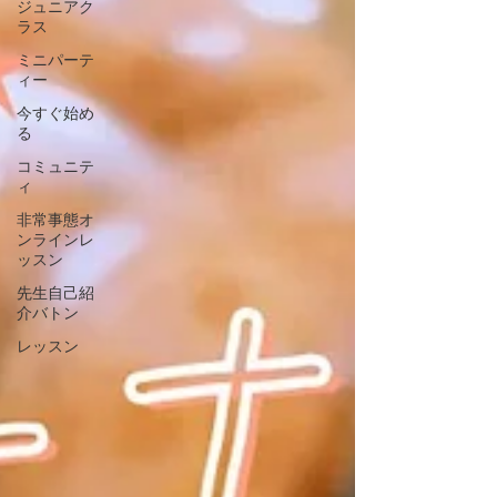
ジュニアク
ラス
ミニパーテ
ィー
今すぐ始め
る
コミュニテ
ィ
非常事態オ
ンラインレ
ッスン
先生自己紹
介バトン
レッスン