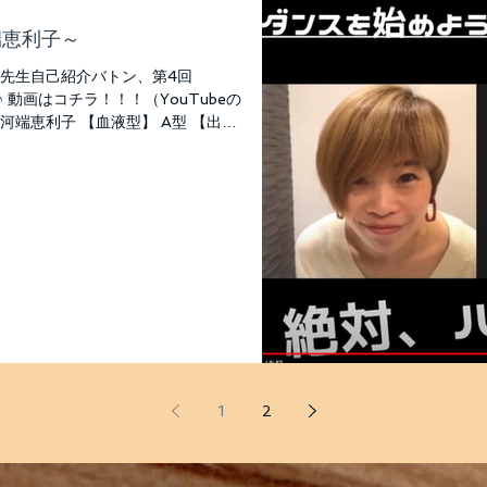
端恵利子～
 先生自己紹介バトン、第4回
 動画はコチラ！！！（YouTubeの
河端恵利子 【血液型】 A型 【出身
呼ばれているか】 リリー...
1
2