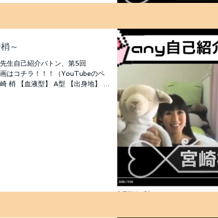
崎梢～
 先生自己紹介バトン、第5回
画はコチラ！！！（YouTubeのペ
 梢 【血液型】 A型 【出身地】 和
ているか】 こずぽん...