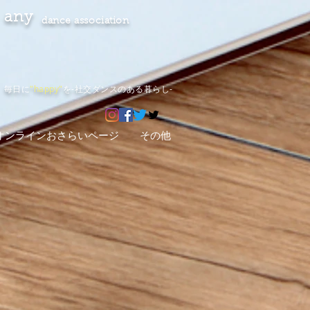
any
dance association
毎日に
"happy"
を-社交ダンスのある暮らし-
オンラインおさらいページ
その他