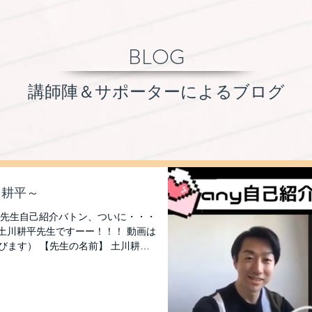
BLOG
講師陣＆サポーターによるブログ
川耕平～
 先生自己紹介バトン、ついに・・・
土川耕平先生ですーー！！！ 動画は
飛びます） 【先生の名前】 土川耕平