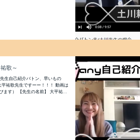
平祐歌～
 先生自己紹介バトン、早いもの
大平祐歌先生ですーー！！！ 動画は
飛びます） 【先生の名前】 大平祐歌