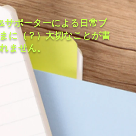
&サポーターによる日常ブ
まに（？）大切なことが書
れません。