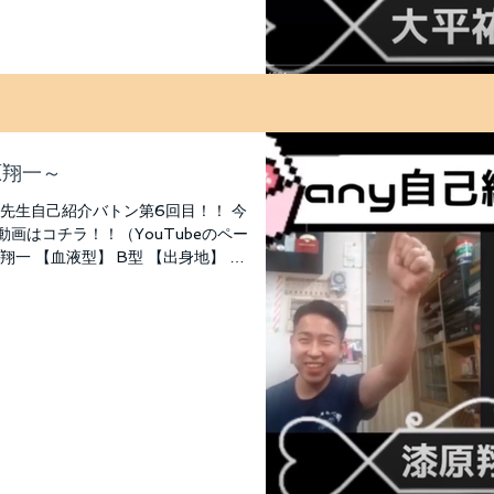
原翔一～
 先生自己紹介バトン第6回目！！ 今
画はコチラ！！（YouTubeのペー
翔一 【血液型】 B型 【出身地】 大
ているか】 翔一先生...