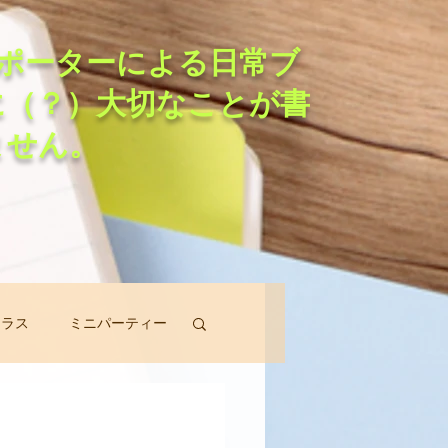
ポーターによる日常ブ
に（？）大切なことが書
ません。
クラス
ミニパーティー
スン