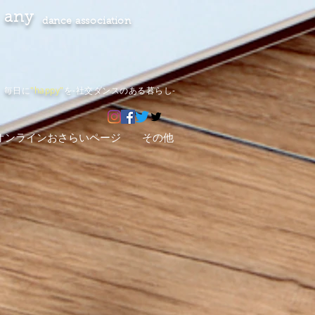
any
dance association
毎日に
"happy"
を-社交ダンスのある暮らし-
オンラインおさらいページ
その他