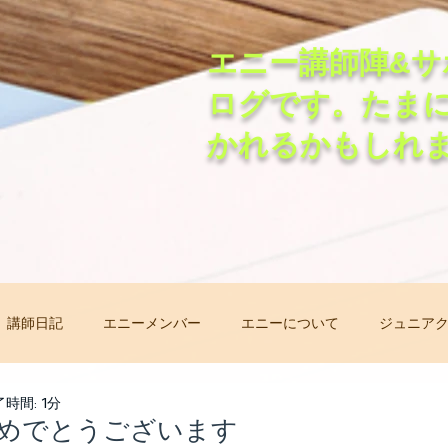
エニー講師陣&サ
ログです。たま
かれるかもしれ
講師日記
エニーメンバー
エニーについて
ジュニア
非常事態オンラインレッスン
先生自己紹介バトン
レッ
時間: 1分
めでとうございます