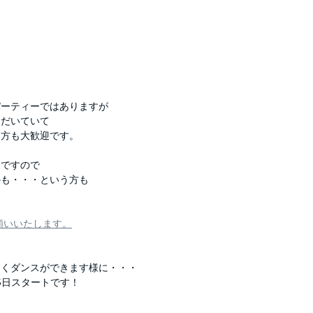
パーティーではありますが
ただいていて
た方も大歓迎です。
容ですので
かも・・・という方も
。
願いいたします。
しくダンスができます様に・・・
5日スタートです！