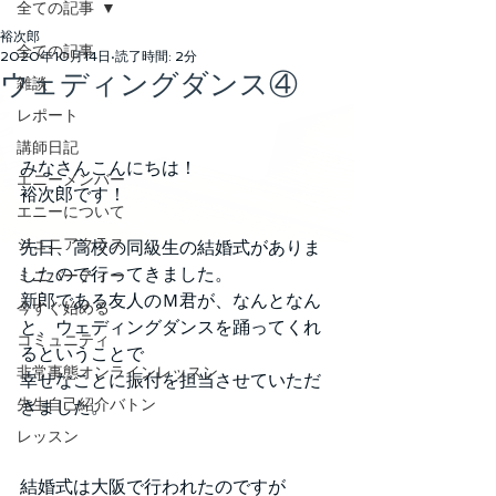
全ての記事
裕次郎
全ての記事
2020年10月14日
読了時間: 2分
ウェディングダンス④
雑談
レポート
講師日記
みなさんこんにちは！
エニーメンバー
裕次郎です！
エニーについて
ジュニアクラス
先日、高校の同級生の結婚式がありま
したので行ってきました。
ミニパーティー
新郎である友人のＭ君が、なんとなん
今すぐ始める
と、ウェディングダンスを踊ってくれ
コミュニティ
るということで
非常事態オンラインレッスン
幸せなことに振付を担当させていただ
先生自己紹介バトン
きました。
レッスン
結婚式は大阪で行われたのですが