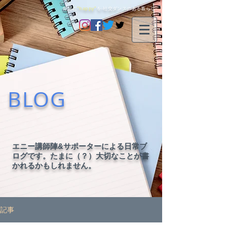
毎日に
"happy"
を-社交ダンスのある暮らし-
BLOG
エニー講師陣&サポーターによる日常ブ
ログです。たまに（？）大切なことが書
かれるかもしれません。
記事