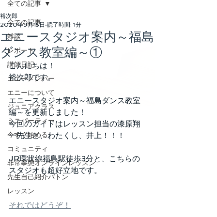
全ての記事
裕次郎
全ての記事
2020年9月15日
読了時間: 1分
エニースタジオ案内～福島
雑談
ダンス教室編～①
レポート
講師日記
こんにちは！
裕次郎です。
エニーメンバー
エニーについて
エニースタジオ案内～福島ダンス教室
ジュニアクラス
編～を更新しました！
ミニパーティー
今回のガイドはレッスン担当の漆原翔
今すぐ始める
一先生と、わたくし、井上！！！
コミュニティ
JR環状線福島駅徒歩3分と、こちらの
非常事態オンラインレッスン
スタジオも超好立地です。
先生自己紹介バトン
レッスン
それではどうぞ！