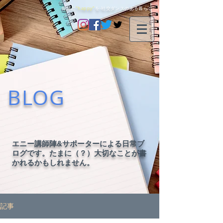
毎日に
"happy"
を-社交ダンスのある暮らし-
BLOG
エニー講師陣&サポーターによる日常ブ
ログです。たまに（？）大切なことが書
かれるかもしれません。
記事