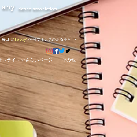
any
dance association
毎日に
"happy"
を-社交ダンスのある暮らし-
オンラインおさらいページ
その他