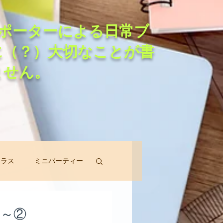
ポーターによる日常ブ
に（？）大切なことが書
ません。
クラス
ミニパーティー
スン
編～②