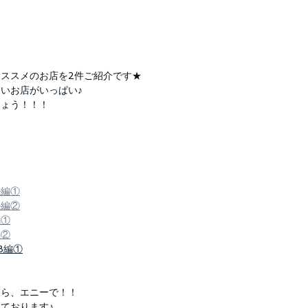
ススメのお店を2件ご紹介です★
いお店がいっぱい♪
しょう！！！
ル編①
ル編②
編①
編②
UB編①
なら、エニーで！！
ております♪