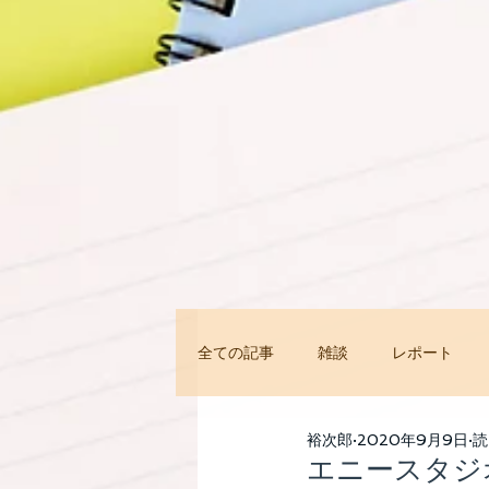
全ての記事
雑談
レポート
今すぐ始める
コミュニティ
裕次郎
2020年9月9日
読
エニースタジオ案