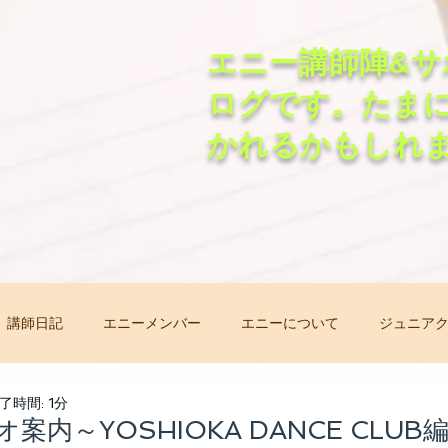
エニー講師陣&サ
ログです。たま
かれるかもしれ
講師日記
エニーメンバー
エニーについて
ジュニア
非常事態オンラインレッスン
先生自己紹介バトン
レッ
了時間: 1分
内～YOSHIOKA DANCE CLUB