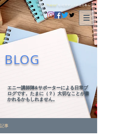
毎日に
"happy"
を-社交ダンスのある暮らし-
BLOG
エニー講師陣&サポーターによる日常ブ
ログです。たまに（？）大切なことが書
かれるかもしれません。
記事