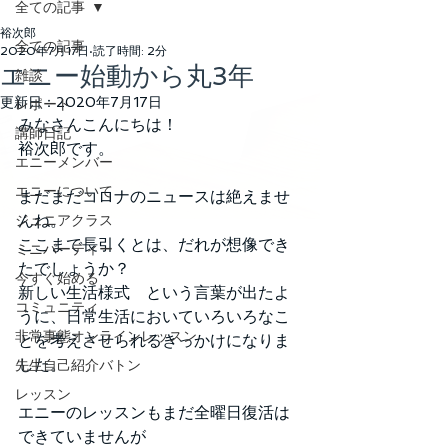
全ての記事
裕次郎
全ての記事
2020年7月17日
読了時間: 2分
エニー始動から丸3年
雑談
更新日：
2020年7月17日
レポート
みなさんこんにちは！
講師日記
裕次郎です。
エニーメンバー
エニーについて
まだまだコロナのニュースは絶えませ
んね。
ジュニアクラス
ここまで長引くとは、だれが想像でき
ミニパーティー
たでしょうか？
今すぐ始める
新しい生活様式　という言葉が出たよ
コミュニティ
うに、日常生活においていろいろなこ
非常事態オンラインレッスン
とを考えさせられるきっかけになりま
した。
先生自己紹介バトン
レッスン
エニーのレッスンもまだ全曜日復活は
できていませんが