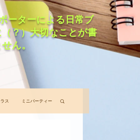
ポーターによる日常ブ
に（？）大切なことが書
ません。
クラス
ミニパーティー
スン