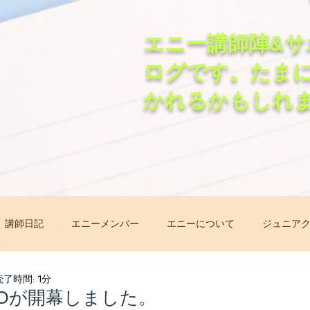
エニー講師陣&サ
ログです。たま
かれるかもしれ
講師日記
エニーメンバー
エニーについて
ジュニア
非常事態オンラインレッスン
先生自己紹介バトン
レッ
読了時間: 1分
20が開幕しました。