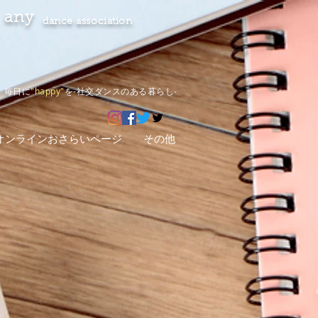
any
dance association
毎日に
"happy"
を-社交ダンスのある暮らし-
オンラインおさらいページ
その他