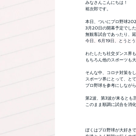
みなさんこんにちは！
裕次郎です。
本日、ついにプロ野球20
3月20日の開幕予定でし
無観客試合であったり、
今日、6月19日、とうと
わたしたち社交ダンス界
もちろん他のスポーツも
そんな中、コロナ対策を
スポーツ界にとって、と
プロ野球を参考にしなが
第2波、第3波が来るとも
このまま順調に試合を消
ぼくはプロ野球が大好き