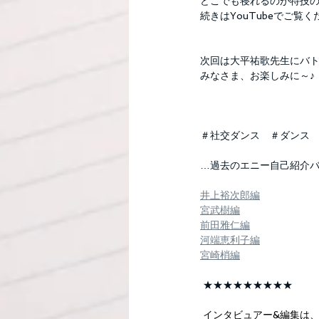
どこでも寝れるのが特技
続きはYouTubeでご覧
次回は大平祐歌先生にバ
みなさま、お楽しみに～♪
＃社交ダンス　＃ダンス
…過去のエニー自己紹介
井上裕次郎編
宮武樹編
前田雅仁編
河端恵利子編
宮崎梢編
 ★★★★★★★★★
インタビュアー&編集は