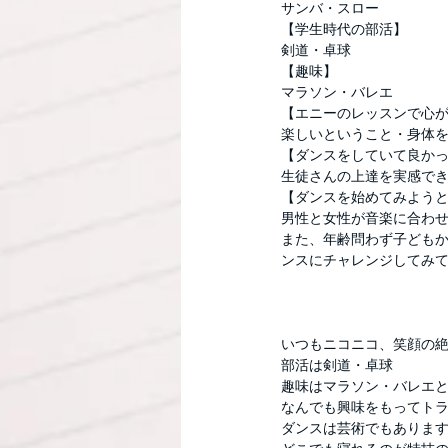
サンバ・スロー
【学生時代の部活】
剣道・卓球
【趣味】
マラソン・バレエ
【エニーのレッスンで心
楽しいということ・身体
【ダンスをしていて良か
生徒さんの上達を実感で
【ダンスを始めてみよう
男性と女性が音楽に合わ
また、年齢問わず子ども
ンスにチャレンジしてみ
いつもニコニコ、笑顔の
部活は剣道・卓球
趣味はマラソン・バレエ
なんでも興味をもってト
ダンスは芸術でもありま