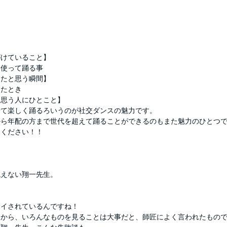
がけていること】
を使って踊る事
ったと思う瞬間】
きたとき
と思う人にひとこと】
せて楽しく踊るろいうのが社交ダンスの魅力です。
から年配の方まで世代を超えて踊ることができるのもまた魅力のひとつ
てください！！
絶えない翔一先生。
と
ライされているんですね！
すから、いろんなものを見ることは大事だと、師匠によく言われたもの