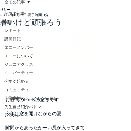
全ての記事
りりー
全ての記事
2020年8月17日
読了時間: 1分
暑いけど頑張ろう
雑談
レポート
講師日記
エニーメンバー
エニーについて
ジュニアクラス
ミニパーティー
今すぐ始める
コミュニティ
非常事態オンラインレッスン
お昼間のHeilyの窓際です
先生自己紹介バトン
今年は窓を開けながらの夏…
レッスン
隙間からあったかーい風が入ってきて