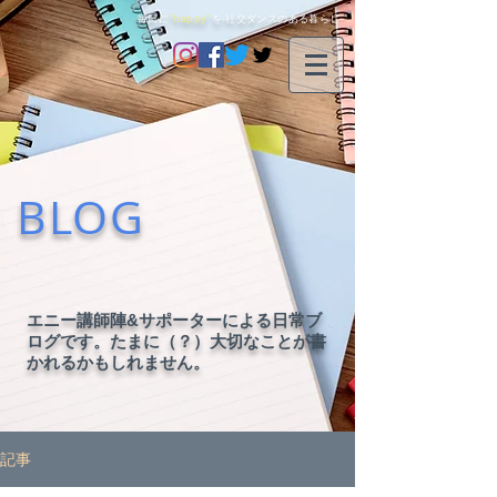
毎日に
"happy"
を-社交ダンスのある暮らし-
BLOG
エニー講師陣&サポーターによる日常ブ
ログです。たまに（？）大切なことが書
かれるかもしれません。
記事