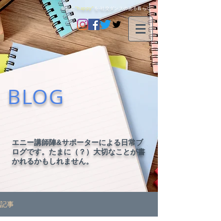
毎日に
"happy"
を-社交ダンスのある暮らし-
BLOG
エニー講師陣&サポーターによる日常ブ
ログです。たまに（？）大切なことが書
かれるかもしれません。
記事