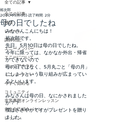
全ての記事
裕次郎
全ての記事
2020年5月13日
読了時間: 2分
母の日でしたね
雑談
みなさんこんにちは！
レポート
裕次郎です。
講師日記
先日、5月10日は母の日でしたね。
エニーメンバー
今年に限っては、なかなか外出・帰省
エニーについて
ができないので
ジュニアクラス
母の日ではなく、5月丸ごと「母の月」
にしようという取り組みが広まってい
ミニパーティー
るといいます。
今すぐ始める
コミュニティ
みなさんは母の日、なにかされました
非常事態オンラインレッスン
か？？
先生自己紹介バトン
僕はささやかですがプレゼントを贈り
ました。
レッスン