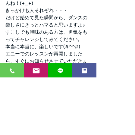
んね！(+_+)
きっかけも人それぞれ・・・
だけど始めて見た瞬間から、ダンスの
楽しさにきっとハマると思いますよ♪
すこしでも興味のある方は、勇気をも
ってチャレンジしてみてください。
本当に本当に、楽しいです(#^^#)
エニーでのレッスンが再開しました
ら、すぐにお知らせさせていただきま
すの
みなさま、今しばらくお待ちください
ね♪
みんなで楽しくダンスをしましょ
う！！！！！
以上、母の日をきっかけに社交ダンス
を始めた時のことを思い出し