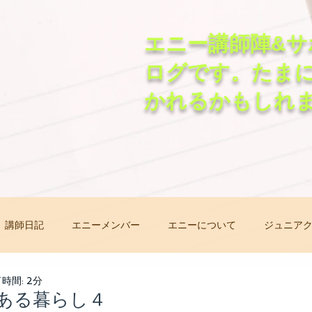
エニー講師陣&サ
ログです。たま
かれるかもしれ
講師日記
エニーメンバー
エニーについて
ジュニア
非常事態オンラインレッスン
先生自己紹介バトン
レッ
時間: 2分
ある暮らし４