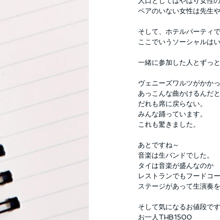
人口としてはやはり女性
ペアのいない女性は先生
そして、ホテルパーティ
ここでいうソーシャルは
一緒に参加した人とずっ
ヴェニーズワルツがかか
あっこんな曲かけるんだ
だれも席に戻らない。
みんな踊っています。
これも驚きました。
あとですね～
音楽は生バンドでした。
タイは音楽が盛んなのか
レストランでもフードコ
ステージがあって生演奏
そして気になるお値段で
お一人THB1500