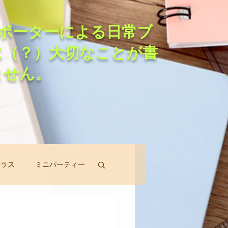
ポーターによる日常ブ
に（？）大切なことが書
ません。
クラス
ミニパーティー
スン