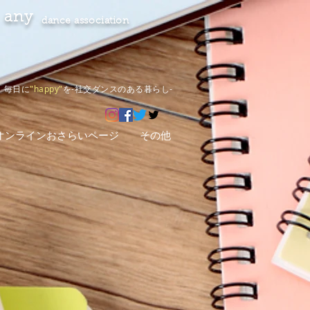
any
dance association
毎日に
"happy"
を-社交ダンスのある暮らし-
オンラインおさらいページ
その他