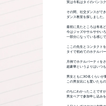
実は今私はタイのバンコ
その間、社交ダンスがで
ダンス教室を探しました
最初に見たところは有名
今はジャズやサルサやい
一部分になっている感じ
ここの先生とコンタクト
タイで初めてのホテルパ
月例でホテルパーティを
超豪華というよりはいつ
男女ともに30名くらいが
この男女比にも驚いたも
のちにわかったことです
男女ペアで参加申し込み