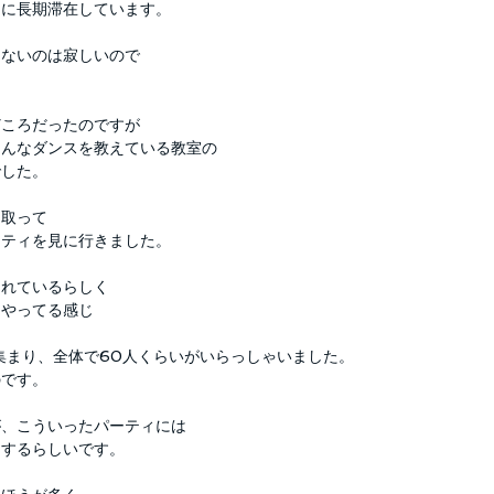
クに長期滞在しています。
きないのは寂しいので
。
どころだったのですが
ろんなダンスを教えている教室の
でした。
を取って
ーティを見に行きました。
されているらしく
もやってる感じ
集まり、全体で60人くらいがいらっしゃいました。
のです。
が、こういったパーティには
をするらしいです。