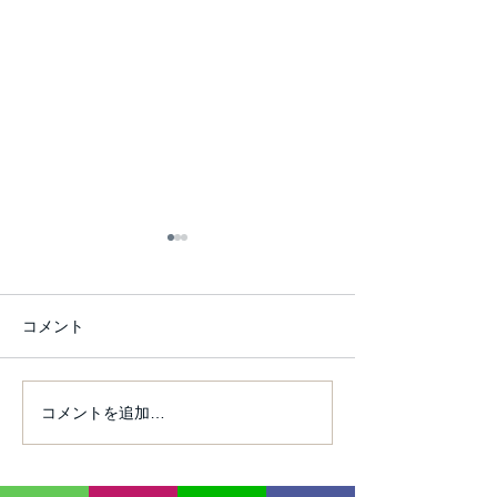
コメント
コメントを追加…
未経験でもぜんぜん大丈
週3回通えると
夫――初心者専門だから
変わる――ダン
生まれる安心感
の一部になる瞬