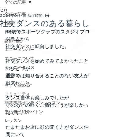
全ての記事
ヒロ
全ての記事
2024年9月4日
読了時間: 1分
社交ダンスのある暮らし
雑談
38歳でスポーツクラブのスタジオプロ
レポート
グラムから
講師日記
社交ダンスに転向しました。
エニーメンバー
エニーについて
社交ダンスを始めてみてよかったこと
ジュニアクラス
のひとつが
通常では知り合えることのない友人が
ミニパーティー
出来たこと。
今すぐ始める
コミュニティ
ダンス自体も楽しみでしたが
非常事態オンラインレッスン
そのあとの軽くご飯行こうが楽しかっ
先生自己紹介バトン
たです。
レッスン
たまたまお店に顔の聞く方がダンス仲
間にいて