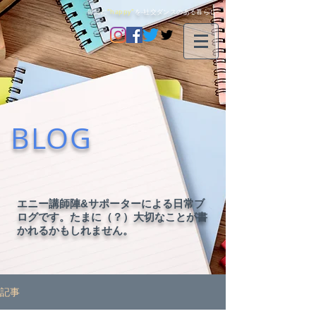
毎日に
"happy"
を-社交ダンスのある暮らし-
BLOG
エニー講師陣&サポーターによる日常ブ
ログです。たまに（？）大切なことが書
かれるかもしれません。
記事