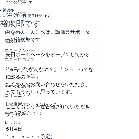
全ての記事
C裕次郎
全ての記事
2017年5月14日
読了時間: 1分
裕次郎です
雑談
みなさんこんにちは。講師兼サポータ
レポート
ーの裕次郎です。
講師日記
エニーメンバー
先日ホームページをオープンしてから
エニーについて
ジュニアクラス
「anyってなんなの？」「ショーってな
にするの？等」
ミニパーティー
たくさんのお問い合わせをいただき、
今すぐ始める
とてもうれしく思っています。
コミュニティ
非常事態オンラインレッスン
ここでももう一度告知させていただき
先生自己紹介バトン
ますね♪
レッスン
6月4日
１３：３０～（予定）