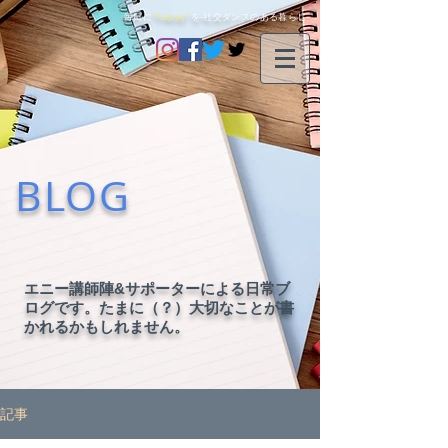
毎日に
"happy"
を-社交ダンスのある暮らし-
BLOG
エニー講師陣&サポーターによる日常ブ
ログです。たまに（？）大切なことが書
かれるかもしれません。
記事