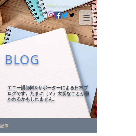
毎日に
"happy"
を-社交ダンスのある暮らし-
BLOG
エニー講師陣&サポーターによる日常ブ
ログです。たまに（？）大切なことが書
かれるかもしれません。
記事