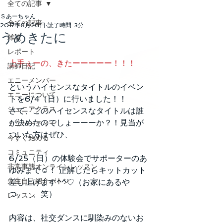
全ての記事
Ｓあーちゃん
全ての記事
2017年6月20日
読了時間: 3分
うめきたに
雑談
レポート
上手ぇーの、きたーーーーー！！！
講師日記
エニーメンバー
というハイセンスなタイトルのイベン
エニーについて
トを6/4（日）に行いました！！
ジュニアクラス
さて、このハイセンスなタイトルは誰
が決めたのでしょーーーか？！見当が
ミニパーティー
ついた方はぜひ、
今すぐ始める
コミュニティ
6/25（日）の体験会でサポーターのあ
非常事態オンラインレッスン
ゆみまで☺！ 正解したらキットカット
先生自己紹介バトン
差し上げます^^♡（お家にあるや
つ、、、笑）
レッスン
内容は、社交ダンスに馴染みのないお