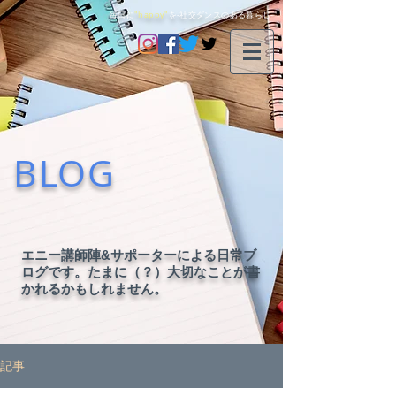
毎日に
"happy"
を-社交ダンスのある暮らし-
BLOG
エニー講師陣&サポーターによる日常ブ
ログです。たまに（？）大切なことが書
かれるかもしれません。
記事