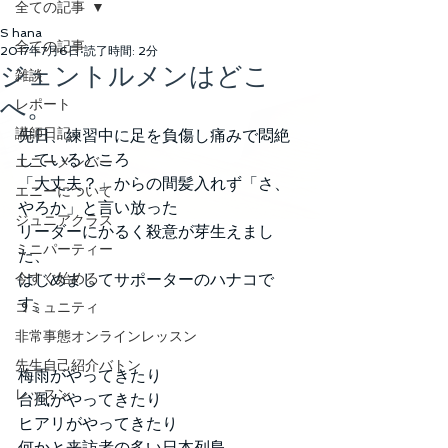
全ての記事
S hana
全ての記事
2017年7月6日
読了時間: 2分
ジェントルメンはどこ
雑談
へ。
レポート
講師日記
先日、練習中に足を負傷し痛みで悶絶
しているところ
エニーメンバー
「大丈夫？」からの間髪入れず「さ、
エニーについて
やろか」と言い放った
ジュニアクラス
リーダーにかるく殺意が芽生えまし
ミニパーティー
た、
今すぐ始める
はじめましてサポーターのハナコで
す。
コミュニティ
非常事態オンラインレッスン
先生自己紹介バトン
梅雨がやってきたり
レッスン
台風がやってきたり
ヒアリがやってきたり
何かと来訪者の多い日本列島、