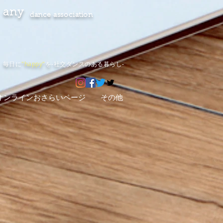
any
dance association
毎日に
"happy"
を-社交ダンスのある暮らし-
オンラインおさらいページ
その他