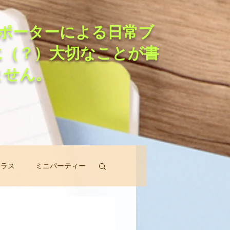
ポーターによる日常ブ
に（？）大切なことが書
ません。
クラス
ミニパーティー
スン