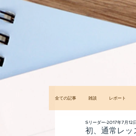
全ての記事
雑談
レポート
今すぐ始める
コミュニティ
Sリーダー
2017年7月12
初、通常レッ