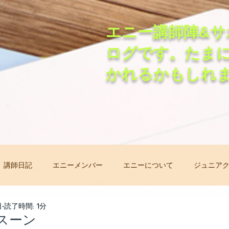
エニー講師陣&サ
ログです。たま
かれるかもしれ
講師日記
エニーメンバー
エニーについて
ジュニア
非常事態オンラインレッスン
先生自己紹介バトン
レッ
日
読了時間: 1分
スーン