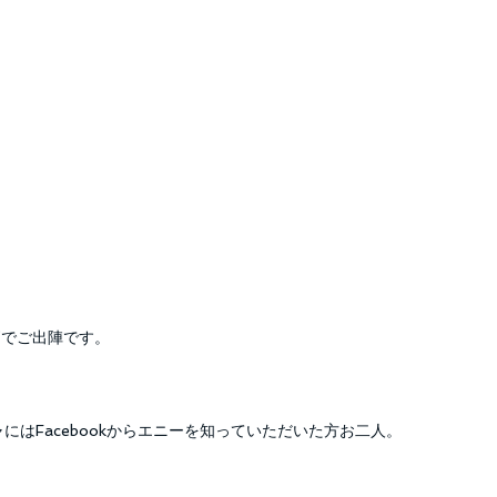
柄でご出陣です。
ャにはFacebookからエニーを知っていただいた方お二人。