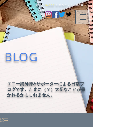
毎日に
"happy"
を-社交ダンスのある暮らし-
BLOG
エニー講師陣&サポーターによる日常ブ
ログです。たまに（？）大切なことが書
かれるかもしれません。
記事