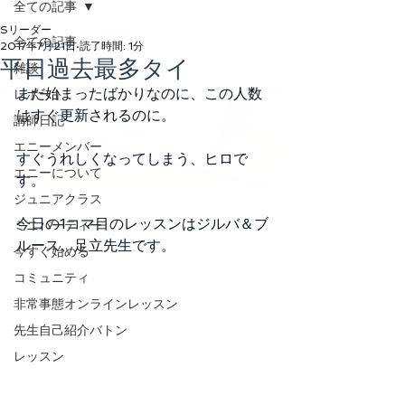
全ての記事
Sリーダー
全ての記事
2017年7月21日
読了時間: 1分
平日過去最多タイ
雑談
まだ始まったばかりなのに、この人数
レポート
はすぐ更新されるのに。
講師日記
エニーメンバー
すぐうれしくなってしまう、ヒロで
エニーについて
す。
ジュニアクラス
今日の1コマ目のレッスンはジルバ＆ブ
ミニパーティー
ルース。足立先生です。
今すぐ始める
コミュニティ
非常事態オンラインレッスン
先生自己紹介バトン
レッスン