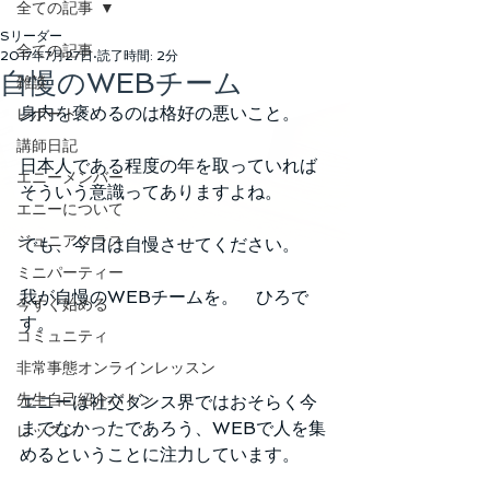
全ての記事
Sリーダー
全ての記事
2017年7月27日
読了時間: 2分
自慢のWEBチーム
雑談
身内を褒めるのは格好の悪いこと。
レポート
講師日記
日本人である程度の年を取っていれば
エニーメンバー
そういう意識ってありますよね。
エニーについて
ジュニアクラス
でも、今日は自慢させてください。
ミニパーティー
我が自慢のWEBチームを。　ひろで
今すぐ始める
す。
コミュニティ
非常事態オンラインレッスン
先生自己紹介バトン
エニーは社交ダンス界ではおそらく今
までなかったであろう、WEBで人を集
レッスン
めるということに注力しています。