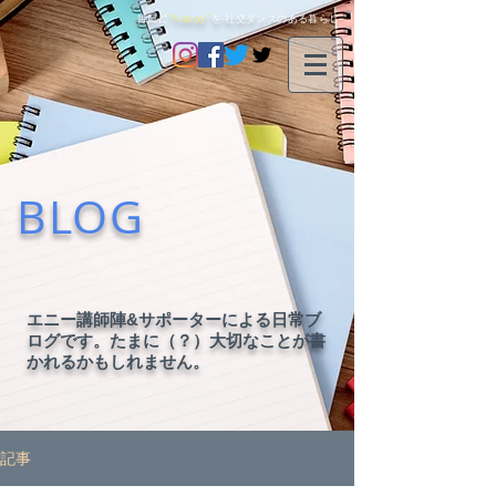
毎日に
"happy"
を-社交ダンスのある暮らし-
BLOG
エニー講師陣&サポーターによる日常ブ
ログです。たまに（？）大切なことが書
かれるかもしれません。
記事