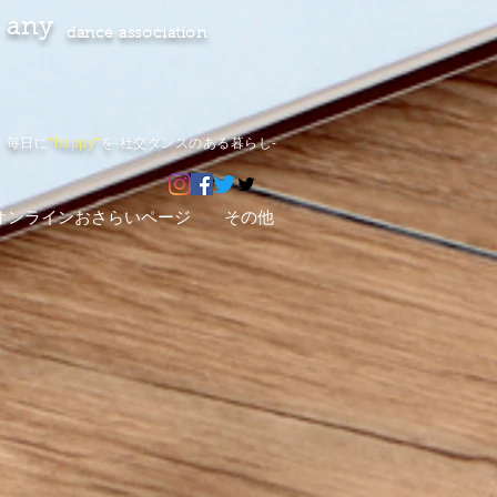
any
dance association
毎日に
"happy"
を-社交ダンスのある暮らし-
オンラインおさらいページ
その他