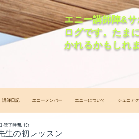
エニー講師陣&サ
ログです。たま
かれるかもしれ
講師日記
エニーメンバー
エニーについて
ジュニア
非常事態オンラインレッスン
先生自己紹介バトン
レッ
日
読了時間: 1分
先生の初レッスン