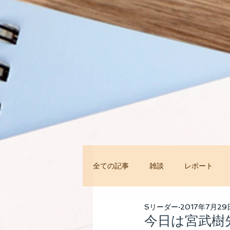
全ての記事
雑談
レポート
今すぐ始める
コミュニティ
Sリーダー
2017年7月29
今日は宮武樹