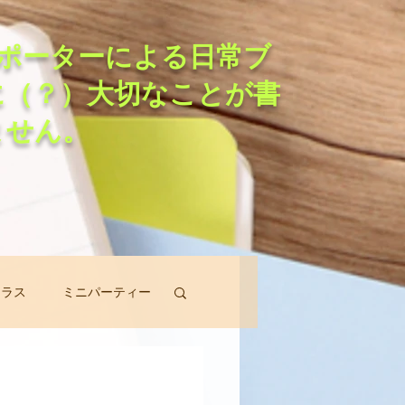
ポーターによる日常ブ
に（？）大切なことが書
ません。
クラス
ミニパーティー
スン