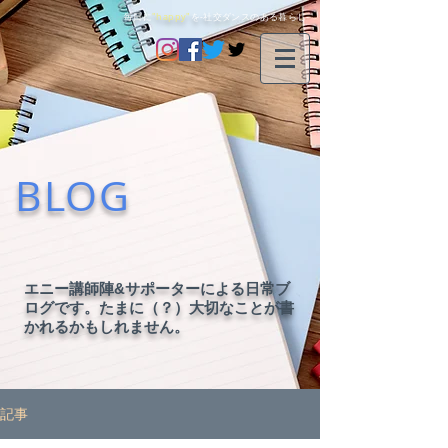
毎日に
"happy"
を-社交ダンスのある暮らし-
BLOG
エニー講師陣&サポーターによる日常ブ
ログです。たまに（？）大切なことが書
かれるかもしれません。
記事