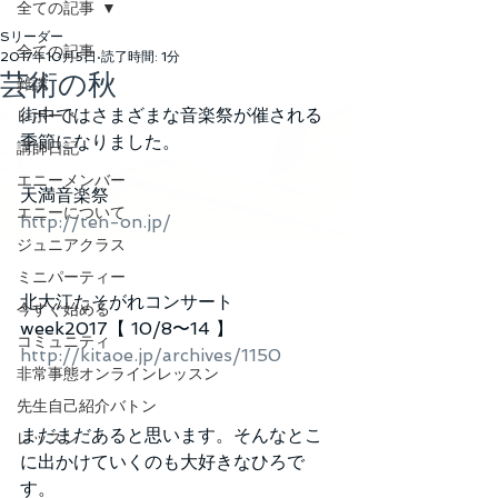
全ての記事
Sリーダー
全ての記事
2017年10月5日
読了時間: 1分
芸術の秋
雑談
街中ではさまざまな音楽祭が催される
レポート
季節になりました。
講師日記
エニーメンバー
天満音楽祭
エニーについて
http://ten-on.jp/
ジュニアクラス
ミニパーティー
北大江たそがれコンサート
今すぐ始める
week2017【 10/8〜14 】
コミュニティ
http://kitaoe.jp/archives/1150
非常事態オンラインレッスン
先生自己紹介バトン
まだまだあると思います。そんなとこ
レッスン
に出かけていくのも大好きなひろで
す。