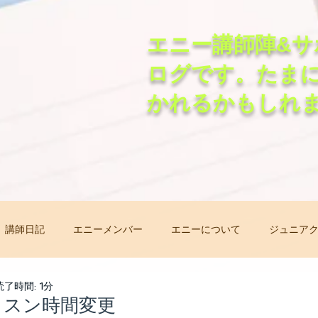
エニー講師陣&サ
ログです。たま
かれるかもしれ
講師日記
エニーメンバー
エニーについて
ジュニア
非常事態オンラインレッスン
先生自己紹介バトン
レッ
読了時間: 1分
レッスン時間変更