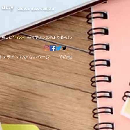
any
dance association
毎日に
"happy"
を-社交ダンスのある暮らし-
オンラインおさらいページ
その他