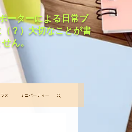
ポーターによる日常ブ
に（？）大切なことが書
ません。
クラス
ミニパーティー
スン