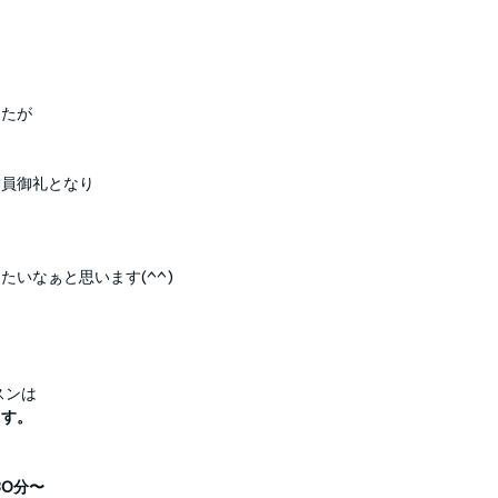
したが
満員御礼となり
たいなぁと思います(^^)
スンは
ます。
30分〜