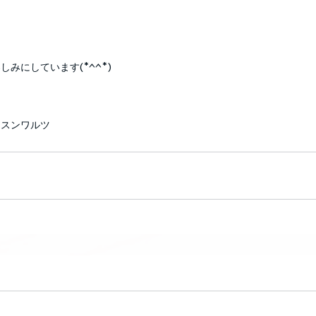
みにしています(*^^*)
ッスン
ワルツ