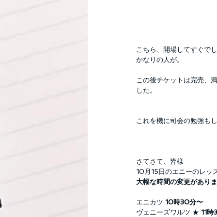
こちら、開場してすぐで
かなりの人が。
この後チケットは完売、
した。
これを機に司会の勉強もし
さてさて、皆様
10月15日のエニーのレッ
大幅な時間の変更があり
エニカツ 
10時30分〜
ヴェニーズワルツ ★ 
11時