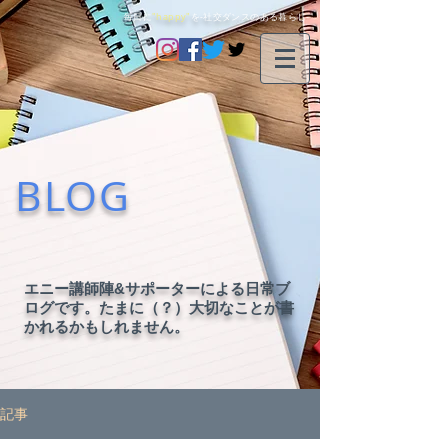
毎日に
"happy"
を-社交ダンスのある暮らし-
BLOG
エニー講師陣&サポーターによる日常ブ
ログです。たまに（？）大切なことが書
かれるかもしれません。
記事