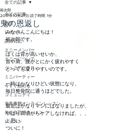
全ての記事
裕次郎
全ての記事
2017年10月27日
読了時間: 1分
鬼の恩返し
雑談
みなさんこんにちは！
レポート
裕次郎です。
講師日記
エニーメンバー
ぼくは背が高いせいか、
エニーについて
首や肩、腰がとにかく疲れやすく
ジュニアクラス
とっても凝りやすいのです。
ミニパーティー
一時はかなりひどい状態になり、
今すぐ始める
毎日整骨院に通うほどでした。
コミュニティ
非常事態オンラインレッスン
最近はかなりマシにはなりましたが、
先生自己紹介バトン
やはり日頃からケアしなければ、、、
と思い
レッスン
ついに！