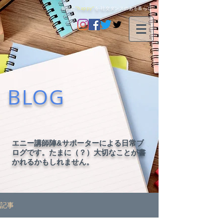
毎日に
"happy"
を-社交ダンスのある暮らし-
BLOG
エニー講師陣&サポーターによる日常ブ
ログです。たまに（？）大切なことが書
かれるかもしれません。
記事