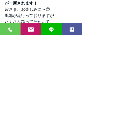
が一新されます！
皆さま、お楽しみに〜😊
風邪が流行っておりますが
たくさん踊って汗かいて
ウィルスをぶっ飛ばしましょう〜！！
タグ：
社交ダンス
大阪
エニー
ダンス
初心者
講師日記
すべて表示
最新記事