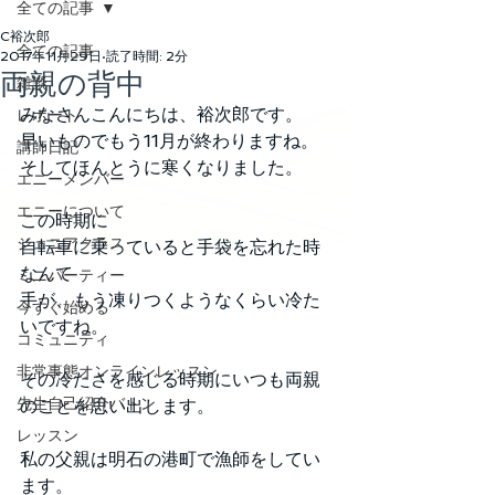
全ての記事
C裕次郎
全ての記事
2017年11月29日
読了時間: 2分
両親の背中
雑談
みなさんこんにちは、裕次郎です。
レポート
早いものでもう11月が終わりますね。
講師日記
そしてほんとうに寒くなりました。
エニーメンバー
エニーについて
この時期に
ジュニアクラス
自転車に乗っていると手袋を忘れた時
なんて
ミニパーティー
手が、もう凍りつくようなくらい冷た
今すぐ始める
いですね。
コミュニティ
非常事態オンラインレッスン
その冷たさを感じる時期にいつも両親
先生自己紹介バトン
のことを思い出します。
レッスン
私の父親は明石の港町で漁師をしてい
ます。