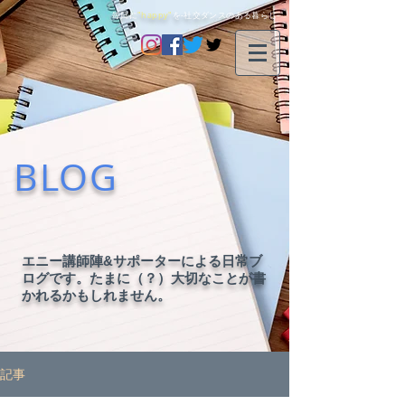
毎日に
"happy"
を-社交ダンスのある暮らし-
BLOG
エニー講師陣&サポーターによる日常ブ
ログです。たまに（？）大切なことが書
かれるかもしれません。
記事