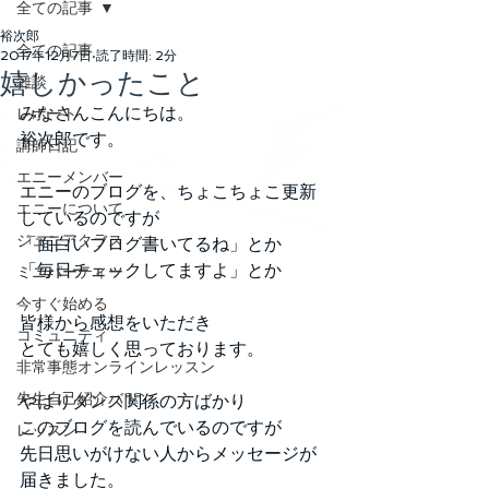
全ての記事
裕次郎
全ての記事
2017年12月7日
読了時間: 2分
嬉しかったこと
雑談
みなさんこんにちは。
レポート
裕次郎です。
講師日記
エニーメンバー
エニーのブログを、ちょこちょこ更新
エニーについて
しているのですが
ジュニアクラス
「面白いブログ書いてるね」とか
「毎日チェックしてますよ」とか
ミニパーティー
今すぐ始める
皆様から感想をいただき
コミュニティ
とても嬉しく思っております。
非常事態オンラインレッスン
先生自己紹介バトン
やはりダンス関係の方ばかり
このブログを読んでいるのですが
レッスン
先日思いがけない人からメッセージが
届きました。