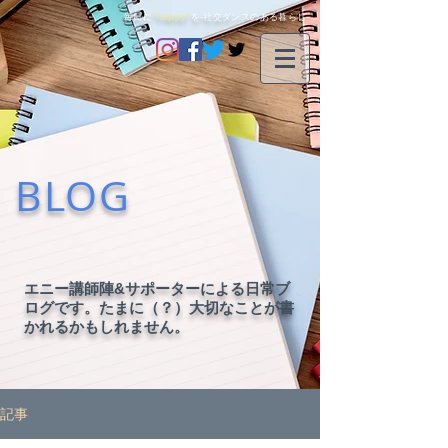
毎日に
"happy"
を-社交ダンスのある暮らし-
BLOG
エニー講師陣&サポーターによる日常ブ
ログです。たまに（？）大切なことが書
かれるかもしれません。
記事