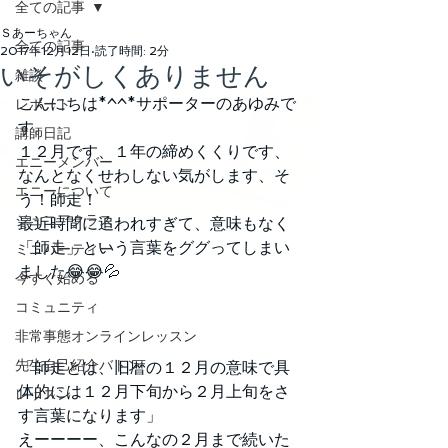
全ての記事
Ｓあーちゃん
全ての記事
2017年12月12日
読了時間: 2分
いそがしくありません
雑談
こんにちは*^^*サポーターのあゆみで
レポート
す。
講師日記
１２月です、１年の締めくくりです、
エニーメンバー
なんとなくせわしない気がします、そ
エニーについて
う！師走！
ジュニアクラス
最近時間に追われすぎて、意味もなく
「師走」という言葉をググってしまい
ミニパーティー
ました😂😂💦
今すぐ始める
コミュニティ
非常事態オンラインレッスン
先生自己紹介バトン
「師走とは、旧暦の１２月の意味で具
体的には１２月下旬から２月上旬をさ
レッスン
す言葉になります」
えーーーー、こんなの２月まで続いた