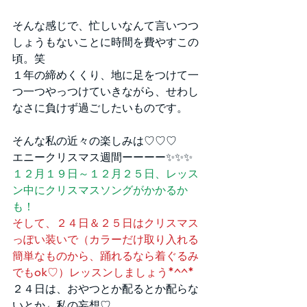
そんな感じで、忙しいなんて言いつつ
しょうもないことに時間を費やすこの
頃。笑
１年の締めくくり、地に足をつけて一
つ一つやっつけていきながら、せわし
なさに負けず過ごしたいものです。
そんな私の近々の楽しみは♡♡♡
エニークリスマス週間ーーーー✨✨✨
１２月１９日～１２月２５日、レッス
ン中にクリスマスソングがかかるか
も！
そして、２４日＆２５日はクリスマス
っぽい装いで（カラーだけ取り入れる
簡単なものから、踊れるなら着ぐるみ
でもok♡）レッスンしましょう*^^*
２４日は、おやつとか配るとか配らな
いとか←私の妄想♡