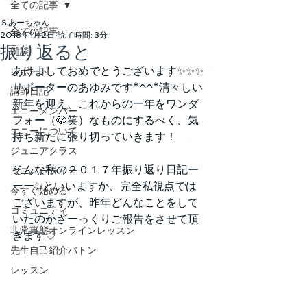
全ての記事
Ｓあーちゃん
全ての記事
2018年1月2日
読了時間: 3分
振り返ると
雑談
あけましておめでとうございます✨✨✨
レポート
サポーターのあゆみです*^^*清々しい
講師日記
新年を迎え、これからの一年をワンダ
エニーメンバー
フォー（🐶笑）なものにするべく、気
エニーについて
持ち新たに張り切っていきます！
ジュニアクラス
そんな私の２０１７年振り返り日記ー
ミニパーティー
ーー✨といいますか、完全私視点では
今すぐ始める
ございますが、昨年どんなことをして
コミュニティ
いたのかざーっくりご報告をさせて頂
非常事態オンラインレッスン
きます♡
先生自己紹介バトン
レッスン