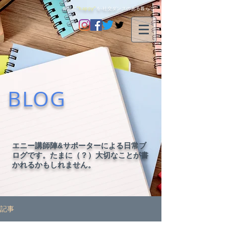
毎日に
"happy"
を-社交ダンスのある暮らし-
BLOG
エニー講師陣&サポーターによる日常ブ
ログです。たまに（？）大切なことが書
かれるかもしれません。
記事