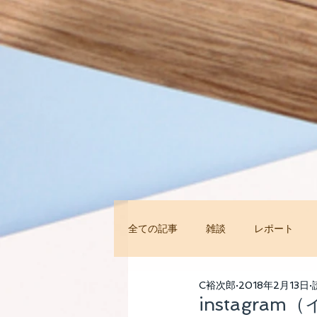
全ての記事
雑談
レポート
今すぐ始める
コミュニティ
C裕次郎
2018年2月13日
instagra