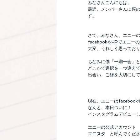
みなさんこんにちは。
最近、メンバーさんに僕
す。
さて、みなさん、エニー
facebookやHPでエ
大変、うれしく思っておりま
ちなみに僕「一期一会」
どこかで選択を一つ違え
出会い、ご縁を大切にし
現在、エニーはfacebo
なんと、本日ついに！
インスタグラムデビュー
エニーの公式アカウント
エニスタ　
と呼んでくだ