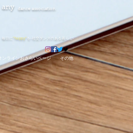
any
dance association
毎日に
"happy"
を-社交ダンスのある暮らし-
オンラインおさらいページ
その他