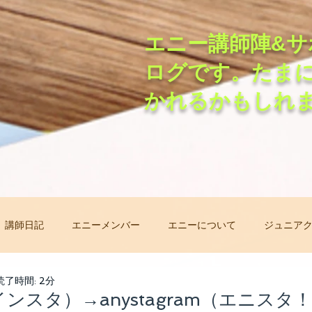
エニー講師陣&サ
ログです。たま
かれるかもしれ
講師日記
エニーメンバー
エニーについて
ジュニア
非常事態オンラインレッスン
先生自己紹介バトン
レッ
読了時間: 2分
m（インスタ）→anystagram（エニスタ