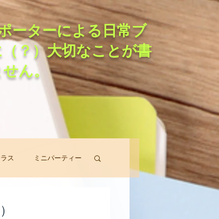
ポーターによる日常ブ
に（？）大切なことが書
ません。
クラス
ミニパーティー
スン
！）