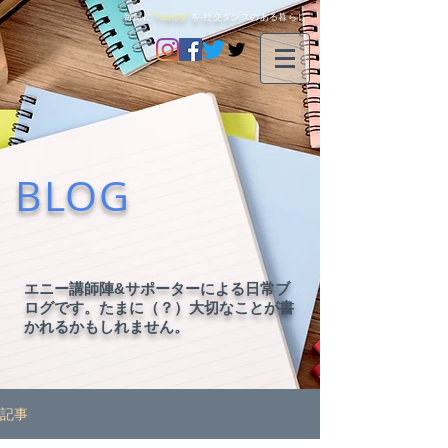
毎日に
"happy"
を-社交ダンスのある暮らし-
BLOG
エニー講師陣&サポーターによる日常ブ
ログです。たまに（？）大切なことが書
かれるかもしれません。
記事