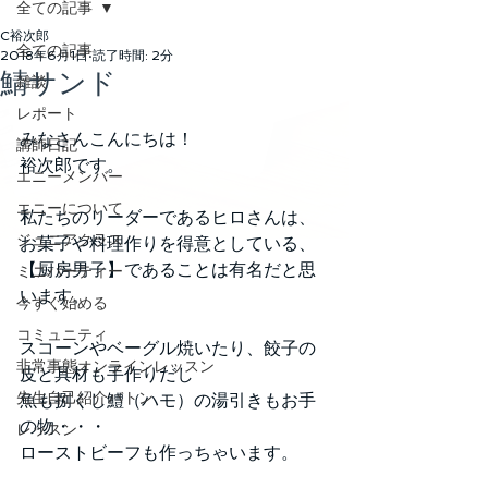
全ての記事
C裕次郎
全ての記事
2018年6月1日
読了時間: 2分
鯖サンド
雑談
レポート
みなさんこんにちは！
講師日記
裕次郎です。
エニーメンバー
エニーについて
私たちのリーダーであるヒロさんは、
ジュニアクラス
お菓子や料理作りを得意としている、
【厨房男子】であることは有名だと思
ミニパーティー
います。
今すぐ始める
コミュニティ
スコーンやベーグル焼いたり、餃子の
非常事態オンラインレッスン
皮と具材も手作りだし
先生自己紹介バトン
魚も捌くし鱧（ハモ）の湯引きもお手
の物・・・
レッスン
ローストビーフも作っちゃいます。