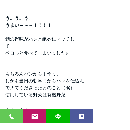
う。う。う。
うまい～～～！！！！
鯖の旨味がパンと絶妙にマッチし
て・・・・
ペロっと食べてしまいました♪
もちろんパンから手作り。
しかも当日の朝早くからパンを仕込ん
できてくださったとのこと（涙）
使用している野菜は有機野菜。
・・・・・
厨房男子のスキルが高すぎます。(笑)
ほんとーーに美味しかっです！