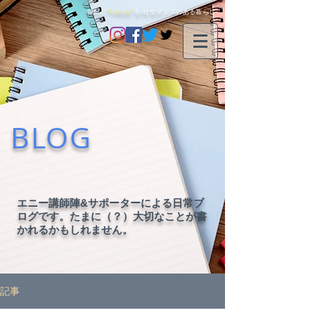
毎日に
"happy"
を-社交ダンスのある暮らし-
BLOG
エニー講師陣&サポーターによる日常ブ
ログです。たまに（？）大切なことが書
かれるかもしれません。
記事