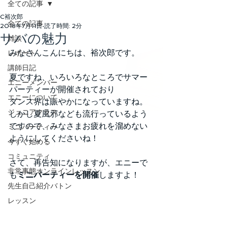
全ての記事
C裕次郎
全ての記事
2018年7月11日
読了時間: 2分
サバの魅力
雑談
みなさんこんにちは、裕次郎です。
レポート
講師日記
夏ですね、いろいろなところでサマー
エニーメンバー
パーティーが開催されており
エニーについて
ダンス界は賑やかになっていますね。
ジュニアクラス
しかし夏風邪なども流行っているよう
ですので、みなさまお疲れを溜めない
ミニパーティー
ようにしてくださいね！
今すぐ始める
コミュニティ
さて、再告知になりますが、エニーで
非常事態オンラインレッスン
も
ミニパーティーを開催
しますよ！
先生自己紹介バトン
レッスン