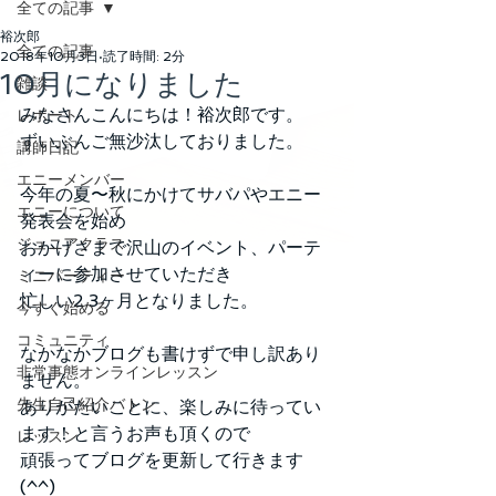
全ての記事
裕次郎
全ての記事
2018年10月3日
読了時間: 2分
10月になりました
雑談
みなさんこんにちは！裕次郎です。
レポート
ずいぶんご無沙汰しておりました。
講師日記
エニーメンバー
今年の夏〜秋にかけてサバパやエニー
エニーについて
発表会を始め
ジュニアクラス
おかげさまで沢山のイベント、パーテ
ィーに参加させていただき
ミニパーティー
忙しい2.3ヶ月となりました。
今すぐ始める
コミュニティ
なかなかブログも書けずで申し訳あり
非常事態オンラインレッスン
ません。
先生自己紹介バトン
ありがたいことに、楽しみに待ってい
ます！と言うお声も頂くので
レッスン
頑張ってブログを更新して行きます
(^^)