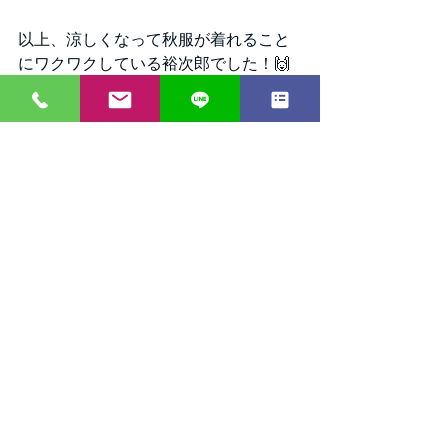
以上、涼しくなって秋服が着れること
にワクワクしている裕次郎でした！🙌
タグ：
社交ダンス
大阪
エニー
ダンス
雑談
すべて表示
最新記事