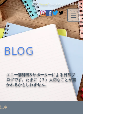
毎日に
"happy"
を-社交ダンスのある暮らし-
BLOG
エニー講師陣&サポーターによる日常ブ
ログです。たまに（？）大切なことが書
かれるかもしれません。
記事