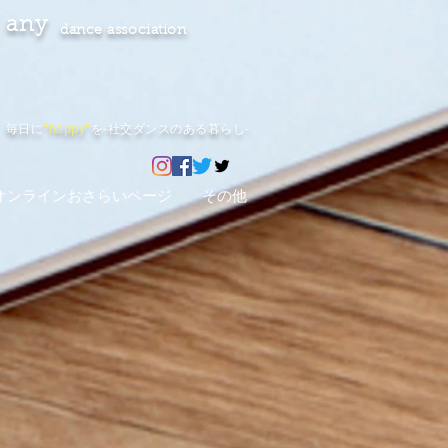
any
dance association
毎日に
"happy"
を-社交ダンスのある暮らし-
オンラインおさらいページ
その他