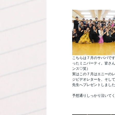
こちらは７月のサバパで
ったミニパーティ。皆さ
ンス♡笑）
実はこの７月はエニーの
ジビデオレターを、そし
先生へプレゼントしまし
予想通りしっかり泣いて