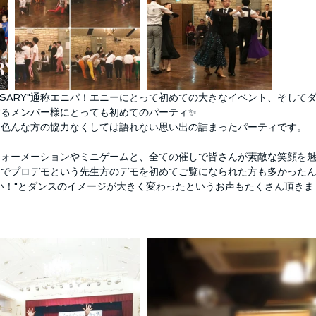
VERSARY"通称エニパ！エニーにとって初めての大きなイベント、そし
するメンバー様にとっても初めてのパーティ✨
、色んな方の協力なくしては語れない思い出の詰まったパーティです。
フォーメーションやミニゲームと、全ての催しで皆さんが素敵な笑顔を
こでプロデモという先生方のデモを初めてご覧になられた方も多かった
い！"とダンスのイメージが大きく変わったというお声もたくさん頂きま