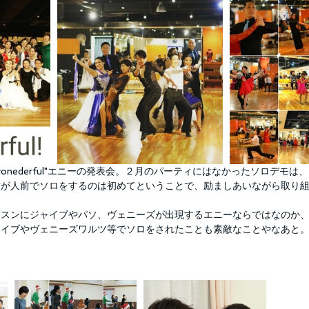
yonederful"エニーの発表会。２月のパーティにはなかったソロデモ
方が人前でソロをするのは初めてということで、励ましあいながら取り
ッスンにジャイブやパソ、ヴェニーズが出現するエニーならではなのか
ャイブやヴェニーズワルツ等でソロをされたことも素敵なことやなあと