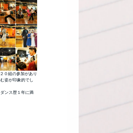
は、２０組の参加があり
組む姿が印象的でし
、ダンス歴１年に満
。