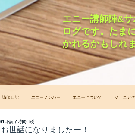
エニー講師陣&サ
ログです。たま
かれるかもしれ
講師日記
エニーメンバー
エニーについて
ジュニア
非常事態オンラインレッスン
先生自己紹介バトン
レッ
31日
読了時間: 5分
当にお世話になりましたー！