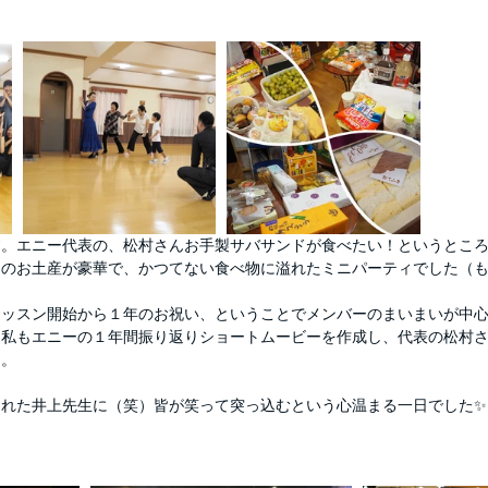
す。エニー代表の、松村さんお手製サバサンドが食べたい！というとこ
んのお土産が豪華で、かつてない食べ物に溢れたミニパーティでした（
レッスン開始から１年のお祝い、ということでメンバーのまいまいが中
て私もエニーの１年間振り返りショートムービーを作成し、代表の松村
た。
くれた井上先生に（笑）皆が笑って突っ込むという心温まる一日でした✨