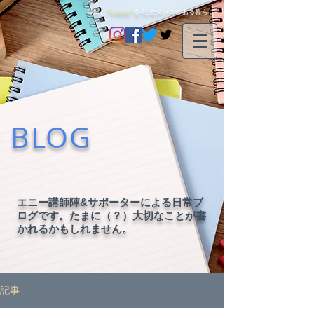
毎日に
"happy"
を-社交ダンスのある暮らし-
BLOG
エニー講師陣&サポーターによる日常ブ
ログです。たまに（？）大切なことが書
かれるかもしれません。
記事