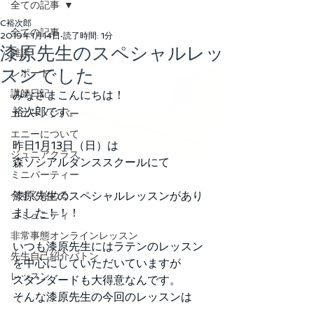
全ての記事
C裕次郎
全ての記事
2019年1月14日
読了時間: 1分
漆原先生のスペシャルレッ
雑談
スンでした
レポート
講師日記
みなさまこんにちは！
裕次郎です。
エニーメンバー
エニーについて
昨日1月13日（日）は
ジュニアクラス
森ソシアルダンススクールにて
ミニパーティー
今すぐ始める
漆原先生のスペシャルレッスンがあり
ました！！！
コミュニティ
非常事態オンラインレッスン
いつも漆原先生にはラテンのレッスン
先生自己紹介バトン
を中心にしていただいていますが
レッスン
スタンダードも大得意なんです。
そんな漆原先生の今回のレッスンは