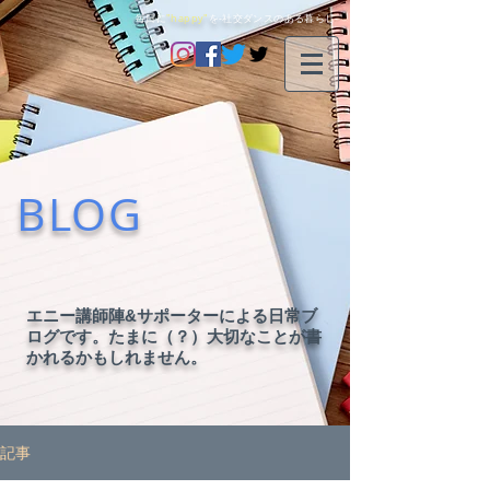
毎日に
"happy"
を-社交ダンスのある暮らし-
BLOG
エニー講師陣&サポーターによる日常ブ
ログです。たまに（？）大切なことが書
かれるかもしれません。
記事