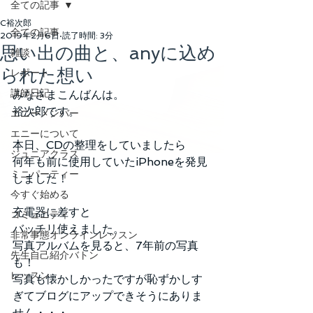
全ての記事
C裕次郎
全ての記事
2019年2月6日
読了時間: 3分
思い出の曲と、anyに込め
雑談
られた想い
レポート
講師日記
みなさまこんばんは。
裕次郎です。
エニーメンバー
エニーについて
本日、CDの整理をしていましたら
ジュニアクラス
何年も前に使用していたiPhoneを発見
ミニパーティー
しました！
今すぐ始める
充電器に差すと
コミュニティ
バッチリ使えました。
非常事態オンラインレッスン
写真アルバムを見ると、7年前の写真
先生自己紹介バトン
も！
レッスン
写真も懐かしかったですが恥ずかしす
ぎてブログにアップできそうにありま
せん・・・