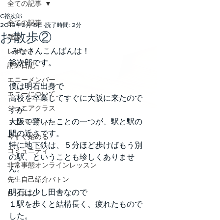
全ての記事
C裕次郎
全ての記事
2019年2月15日
読了時間: 2分
お散歩②
雑談
 みなさんこんばんは！
レポート
裕次郎です。
講師日記
エニーメンバー
僕は明石出身で
エニーについて
高校を卒業してすぐに大阪に来たので
ジュニアクラス
すが
大阪で驚いたことの一つが、駅と駅の
ミニパーティー
間の近さです。
今すぐ始める
特に地下鉄は、５分ほど歩けばもう別
コミュニティ
の駅、ということも珍しくありませ
非常事態オンラインレッスン
ん。
先生自己紹介バトン
明石は少し田舎なので
レッスン
１駅を歩くと結構長く、疲れたもので
した。