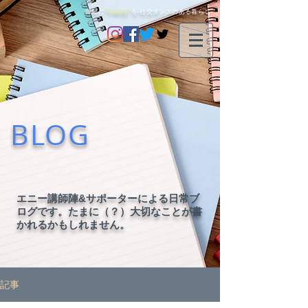
毎日に
"happy"
を-社交ダンスのある暮らし-
BLOG
エニー講師陣&サポーターによる日常ブ
ログです。たまに（？）大切なことが書
かれるかもしれません。
記事