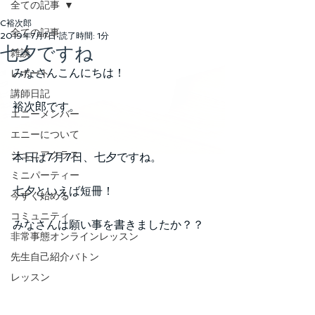
全ての記事
C裕次郎
全ての記事
2019年7月7日
読了時間: 1分
七夕ですね
雑談
みなさんこんにちは！
レポート
講師日記
裕次郎です。
エニーメンバー
エニーについて
ジュニアクラス
本日は7月7日、七夕ですね。
ミニパーティー
七夕といえば短冊！
今すぐ始める
コミュニティ
みなさんは願い事を書きましたか？？
非常事態オンラインレッスン
先生自己紹介バトン
レッスン