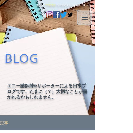
毎日に
"happy"
を-社交ダンスのある暮らし-
BLOG
エニー講師陣&サポーターによる日常ブ
ログです。たまに（？）大切なことが書
かれるかもしれません。
記事