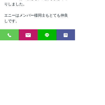
りしました。
エニーはメンバー様同士もとても仲良
しです。
趣味探しやお友達づくりに、社交ダン
スを始めるなら是非エニーをご利用く
ださいませ🤗 
タグ：
社交ダンス
大阪
エニーダンス
お稽古
七夕
お願いごと
すべて表示
最新記事