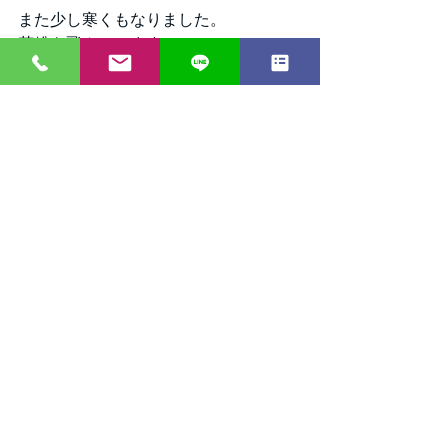
また少し寒くもなりました。
花粉も飛んでいます。
しかし春はもうすぐそこまで来ている
ということですね！
体調万全で、またレッスンで元気にお
会いしましょう！！
はっはっはっ・・・ハックショ
ン！！！
タグ：
社交ダンス
大阪
エニーダンス
エニー
ダンス
趣味