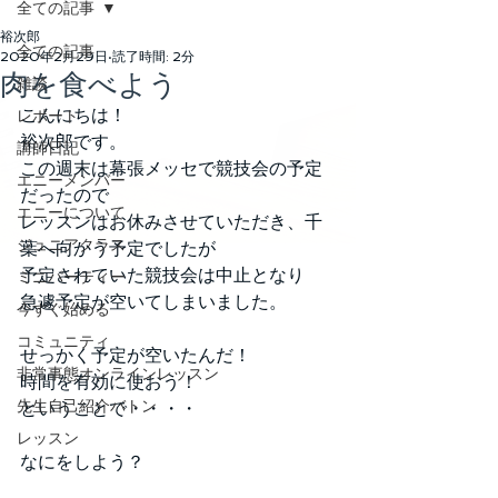
全ての記事
裕次郎
全ての記事
2020年2月29日
読了時間: 2分
肉を食べよう
雑談
こんにちは！
レポート
裕次郎です。
講師日記
この週末は幕張メッセで競技会の予定
エニーメンバー
だったので
エニーについて
レッスンはお休みさせていただき、千
ジュニアクラス
葉へ向かう予定でしたが
予定されていた競技会は中止となり
ミニパーティー
急遽予定が空いてしまいました。
今すぐ始める
コミュニティ
せっかく予定が空いたんだ！
非常事態オンラインレッスン
時間を有効に使おう！
先生自己紹介バトン
ということで・・・・
レッスン
なにをしよう？