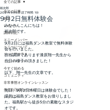
全ての記事
裕次郎
全ての記事
2021年9月5日
読了時間: 1分
9月2日無料体験会
雑談
みなさんこんにちは！
レポート
裕次郎です。
講師日記
エニーメンバー
9月2日には福島ダンス教室で無料体験
エニーについて
会を行いました。
ジュニアクラス
担当講師であります漆原翔一先生から
当日の様子の頂きました！
ミニパーティー
今すぐ始める
以下、翔一先生の文章です。
コミュニティ
非常事態オンラインレッスン
先生自己紹介バトン
先日、9月2日木曜日は体験会でした！
場所は福島ダンス教室をお借りしまし
レッスン
た。福島駅から徒歩5分の素敵なスタジ
オです。