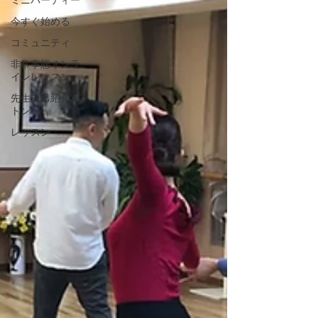
ミニパーティー
今すぐ始める
コミュニティ
非常事態オンラ
インレッスン
先生自己紹介バ
トン
レッスン