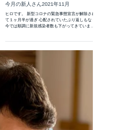
ヒロ
2021年11月18日
読了時間: 1分
今月の新人さん2021年11月
ヒロです。 新型コロナの緊急事態宣言が解除され
て１ヶ月半が過ぎ 心配されていたぶり返しもなく
今では順調に新規感染者数も下がってきていま
す。 ほんとよかった。 あの先行きの見えない期間
は苦しかったです。 そんな中でも新しくダンスを
始めた仲間が出来ました。 ジャジャン...