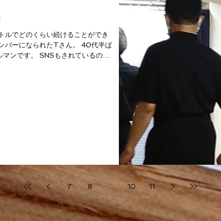
由
イトルでどのくらい続けることができ
ンバーになられたTさん。 40代半ば
マンです。 SNSもされているので
ancest...
7
8
9
10
11