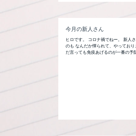
今月の新人さん
ヒロです。 コロナ禍でねー。 新人
のも なんだか憚られて、やっており
だ言っても免疫あげるのが一番の予
方の投稿を見て それも一理あるな
えたい...