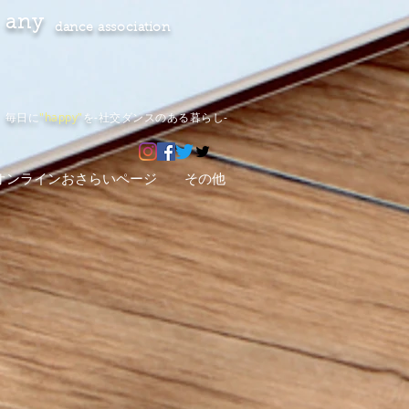
any
dance association
毎日に
"happy"
を-社交ダンスのある暮らし-
オンラインおさらいページ
その他