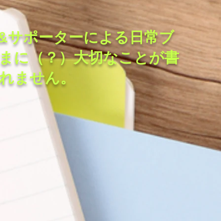
&サポーターによる日常ブ
まに（？）大切なことが書
れません。