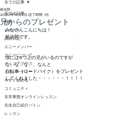
全ての記事
裕次郎
全ての記事
2020年10月2日
読了時間: 1分
兄からのプレゼント
雑談
みなさんこんにちは！
レポート
裕次郎です。
講師日記
エニーメンバー
エニーについて
僕には4つ上の兄がいるのですが
ジュニアクラス
な、な、な、、なんと
自転車（ロードバイク）をプレゼント
ミニパーティー
してくれました・・・・・・！！！！
今すぐ始める
コミュニティ
非常事態オンラインレッスン
先生自己紹介バトン
レッスン