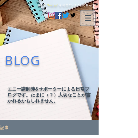
毎日に
"happy"
を-社交ダンスのある暮らし-
BLOG
エニー講師陣&サポーターによる日常ブ
ログです。たまに（？）大切なことが書
かれるかもしれません。
記事