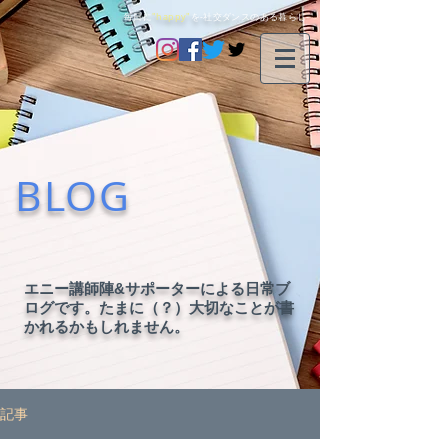
毎日に
"happy"
を-社交ダンスのある暮らし-
BLOG
エニー講師陣&サポーターによる日常ブ
ログです。たまに（？）大切なことが書
かれるかもしれません。
記事