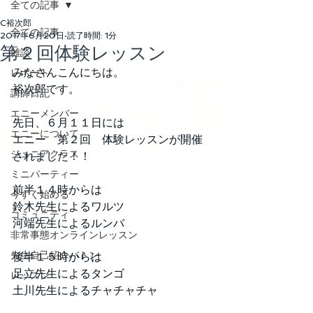
全ての記事
C裕次郎
全ての記事
2017年6月20日
読了時間: 1分
第２回体験レッスン
雑談
みなさんこんにちは。
レポート
裕次郎です。
講師日記
エニーメンバー
先日、６月１１日には
エニーについて
エニー　第２回　体験レッスンが開催
ジュニアクラス
されました！！
ミニパーティー
前半１４時からは
今すぐ始める
鈴木先生によるワルツ
コミュニティ
河端先生によるルンバ
非常事態オンラインレッスン
先生自己紹介バトン
後半１５時からは
足立先生によるタンゴ
レッスン
土川先生によるチャチャチャ