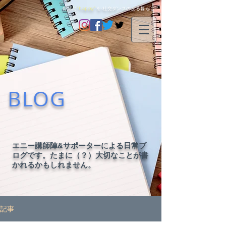
毎日に
"happy"
を-社交ダンスのある暮らし-
BLOG
エニー講師陣&サポーターによる日常ブ
ログです。たまに（？）大切なことが書
かれるかもしれません。
記事