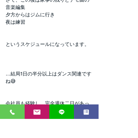
音楽編集
夕方からはジムに行き
夜は練習
というスケジュールになっています。
…結局1日の半分以上はダンス関連です
ね😅
会社員も経験し、完全週休二日があっ
た時よりも忙しいし、ゆっくりはでき
ませんが
エニーのメンバー様が楽しくダンスし
ている姿をみると