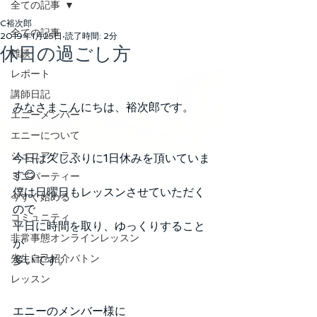
全ての記事
C裕次郎
全ての記事
2019年1月25日
読了時間: 2分
休日の過ごし方
雑談
レポート
講師日記
みなさまこんにちは、裕次郎です。
エニーメンバー
エニーについて
ジュニアクラス
今日は久しぶりに1日休みを頂いていま
す😊
ミニパーティー
僕は日曜日もレッスンさせていただく
今すぐ始める
ので
コミュニティ
平日に時間を取り、ゆっくりすること
非常事態オンラインレッスン
が
先生自己紹介バトン
多いです。
レッスン
エニーのメンバー様に