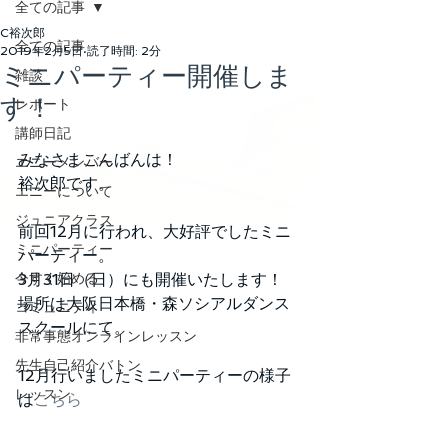
全ての記事
C裕次郎
全ての記事
2019年2月5日
読了時間: 2分
ミニパーティー開催しま
雑談
す！
レポート
講師日記
みなさまこんばんは！
エニーメンバー
裕次郎です。
エニーについて
ジュニアクラス
前回12月に行われ、大好評でしたミニ
ミニパーティー
パーティー。
今すぐ始める
3月31日（日）にも開催いたします！
場所は大阪日本橋・森ソシアルダンス
コミュニティ
スクールにて。
非常事態オンラインレッスン
先生自己紹介バトン
12月行いましたミニパーティーの様子
レッスン
は
こちら