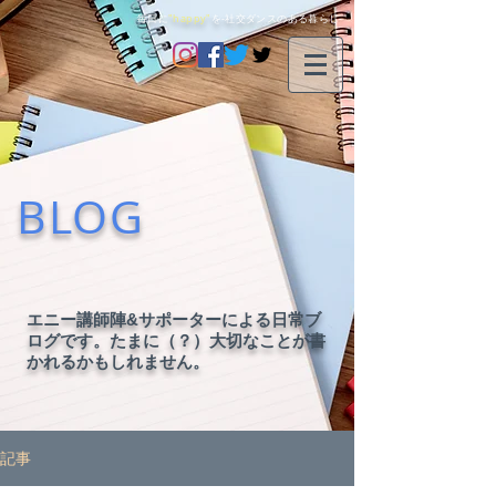
毎日に
"happy"
を-社交ダンスのある暮らし-
BLOG
エニー講師陣&サポーターによる日常ブ
ログです。たまに（？）大切なことが書
かれるかもしれません。
記事