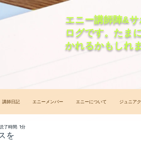
エニー講師陣&サ
ログです。たま
かれるかもしれ
講師日記
エニーメンバー
エニーについて
ジュニア
非常事態オンラインレッスン
先生自己紹介バトン
レッ
読了時間: 1分
スを