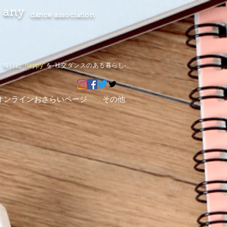
any
dance association
毎日に
"happy"
を-社交ダンスのある暮らし-
オンラインおさらいページ
その他