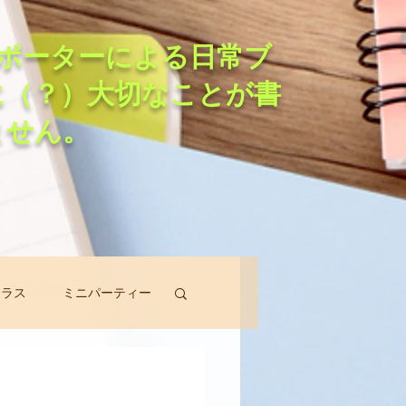
ポーターによる日常ブ
に（？）大切なことが書
ません。
クラス
ミニパーティー
スン