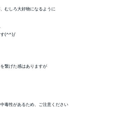
が、むしろ大好物になるように
で
(^^)/
話を繋げた感はありますが
て中毒性があるため、ご注意ください