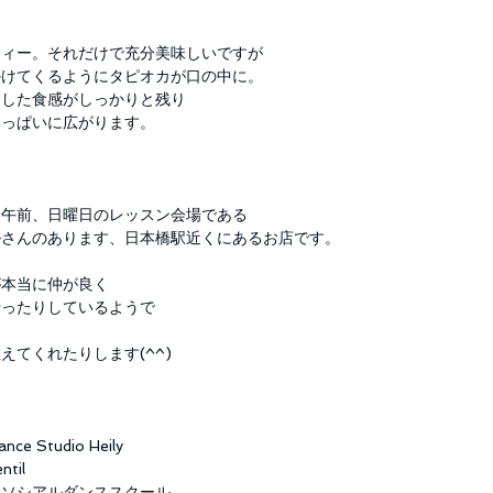
ティー。それだけで充分美味しいですが
かけてくるようにタピオカが口の中に。
チした食感がしっかりと残り
いっぱいに広がります。
日午前、日曜日のレッスン会場である
ルさんのあります、日本橋駅近くにあるお店です。
が本当に仲が良く
行ったりしているようで
えてくれたりします(^^)
Studio Heily
til
森ソシアルダンススクール