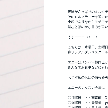
後味がさっぱりのミルク
そのミルクティーを追い
小粒でありながらモチモ
噛むとほのかな甘みが口
うまーーーい！！！
こちらは、水曜日、土曜
森ソシアルダンススクー
エニーはメンバー様同士
みんなでお食事などにも
おすすめのお店の情報を教
エニーのレッスン会場は
〇月曜日・・・南森町　Dance 
〇火曜日・・・天満橋　gen
〇水曜日・・・日本橋　