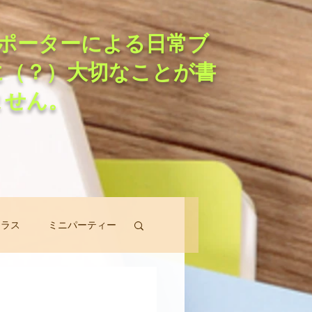
ポーターによる日常ブ
に（？）大切なことが書
ません。
クラス
ミニパーティー
スン