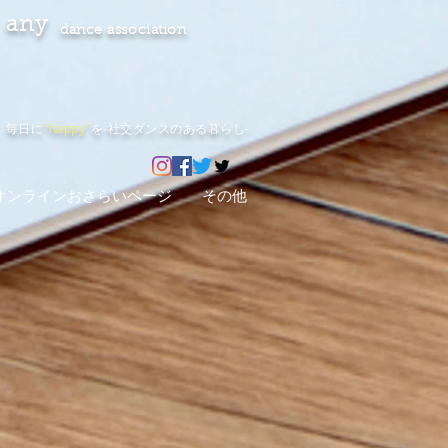
any
dance association
毎日に
"happy"
を-社交ダンスのある暮らし-
オンラインおさらいページ
その他