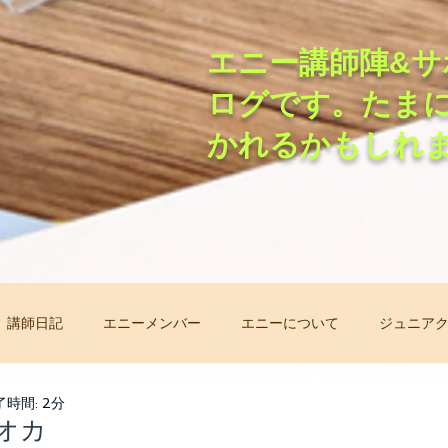
エニー講師陣&サ
ログです。たま
かれるかもしれ
講師日記
エニーメンバー
エニーについて
ジュニア
非常事態オンラインレッスン
先生自己紹介バトン
レッ
了時間: 2分
オカ