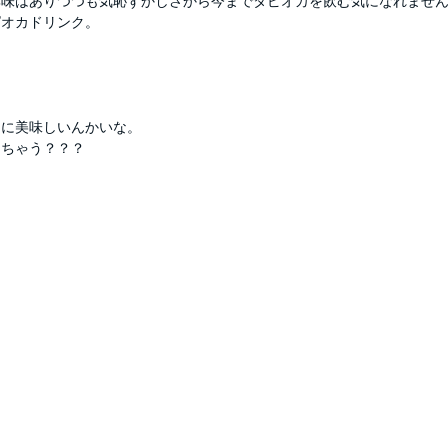
興味はありつつも気恥ずかしさから今までタピオカを飲む気になれませ
ピオカドリンク。
当に美味しいんかいな。
んちゃう？？？