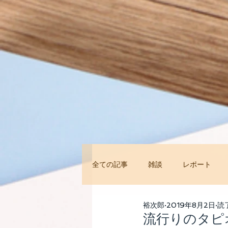
全ての記事
雑談
レポート
今すぐ始める
コミュニティ
裕次郎
2019年8月2日
読
流行りのタピ