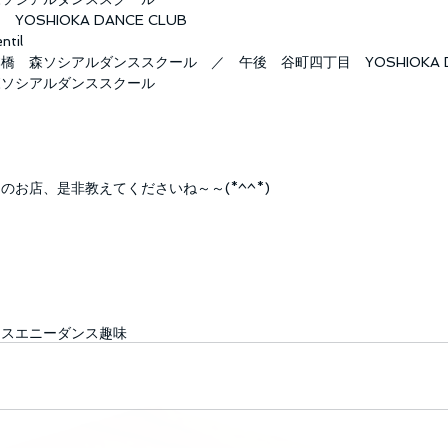
SHIOKA DANCE CLUB
til
　森ソシアルダンススクール　／　午後　谷町四丁目　YOSHIOKA DA
森ソシアルダンススクール
のお店、是非教えてくださいね～～(*^^*)
ンス
エニー
ダンス
趣味