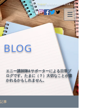
毎日に
"happy"
を-社交ダンスのある暮らし-
BLOG
エニー講師陣&サポーターによる日常ブ
ログです。たまに（？）大切なことが書
かれるかもしれません。
記事