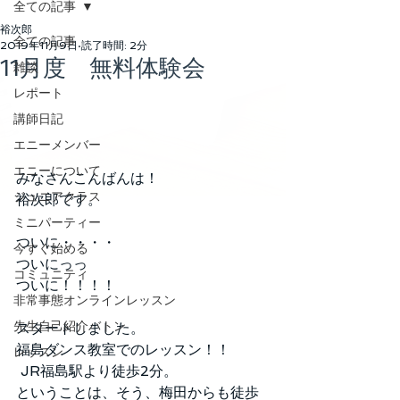
全ての記事
裕次郎
全ての記事
2019年11月9日
読了時間: 2分
11月度 無料体験会
雑談
レポート
講師日記
エニーメンバー
エニーについて
みなさんこんばんは！
ジュニアクラス
裕次郎です。
ミニパーティー
ついに・・・・
今すぐ始める
ついにっっ
コミュニティ
ついに！！！！
非常事態オンラインレッスン
先生自己紹介バトン
スタートしました。
福島ダンス教室でのレッスン！！
レッスン
 JR福島駅より徒歩2分。
ということは、そう、梅田からも徒歩