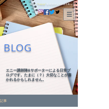
毎日に
"happy"
を-社交ダンスのある暮らし-
BLOG
エニー講師陣&サポーターによる日常ブ
ログです。たまに（？）大切なことが書
かれるかもしれません。
記事