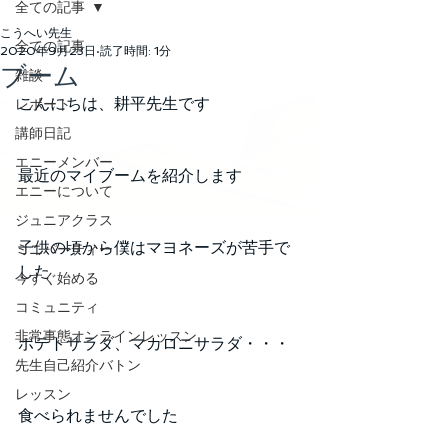
全ての記事
こうへい先生
全ての記事
2020年9月23日
読了時間: 1分
ブーム
雑談
こんにちは、耕平先生です
レポート
講師日記
エニーメンバー
最近のマイブームを紹介します
エニーについて
ジュニアクラス
子供の頃から僕はマヨネーズが苦手で
ミニパーティー
した
今すぐ始める
コミュニティ
非常事態オンラインレッスン
ポテトサラダ、マカロニサラダ・・・
先生自己紹介バトン
レッスン
食べられませんでした